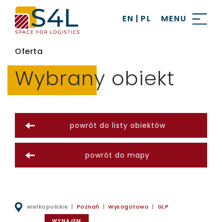
EN
|
PL
MENU
Oferta
Wybrany obiekt
powrót do listy obiektów
powrót do mapy
wielkopolskie |
Poznań
|
Wysogotowo
|
GLP
WYNAJEM