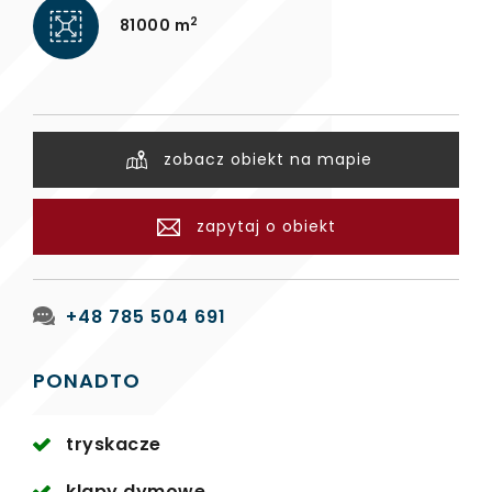
2
81000 m
zobacz obiekt na mapie
zapytaj o obiekt
+48 785 504 691
PONADTO
tryskacze
klapy dymowe