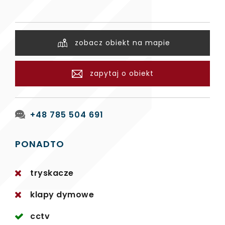
zobacz obiekt na mapie
zapytaj o obiekt
+48 785 504 691
PONADTO
tryskacze
klapy dymowe
cctv