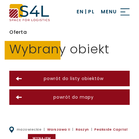
EN
|
PL
MENU
Oferta
Wybrany obiekt
powrót do listy obiektów
powrót do mapy
mazowieckie |
Warszawa II
|
Raszyn
|
Peakside Capital
WYNAJEM