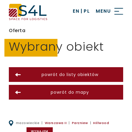
EN
|
PL
MENU
Oferta
Wybrany obiekt
powrót do listy obiektów
powrót do mapy
mazowieckie |
Warszawa II
|
Parzniew
|
Hillwood
WYNAJEM