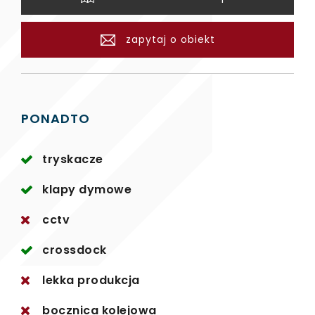
zapytaj o obiekt
PONADTO
tryskacze
klapy dymowe
cctv
crossdock
lekka produkcja
bocznica kolejowa