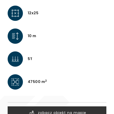
12x25
10 m
5T
2
47500 m
zobacz obiekt na mapie